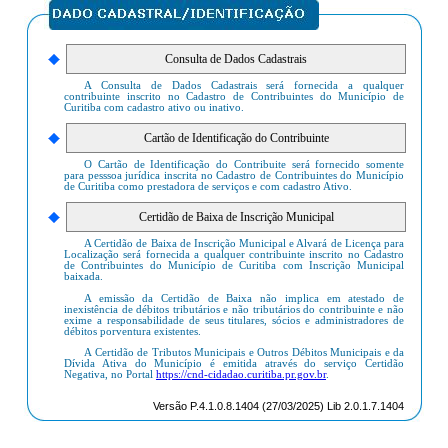
A Consulta de Dados Cadastrais será fornecida a qualquer
contribuinte inscrito no Cadastro de Contribuintes do Município de
Curitiba com cadastro ativo ou inativo.
O Cartão de Identificação do Contribuite será fornecido somente
para pesssoa jurídica inscrita no Cadastro de Contribuintes do Município
de Curitiba como prestadora de serviços e com cadastro Ativo.
A Certidão de Baixa de Inscrição Municipal e Alvará de Licença para
Localização será fornecida a qualquer contribuinte inscrito no Cadastro
de Contribuintes do Município de Curitiba com Inscrição Municipal
baixada.
A emissão da Certidão de Baixa não implica em atestado de
inexistência de débitos tributários e não tributários do contribuinte e não
exime a responsabilidade de seus titulares, sócios e administradores de
débitos porventura existentes.
A Certidão de Tributos Municipais e Outros Débitos Municipais e da
Dívida Ativa do Município é emitida através do serviço Certidão
Negativa, no Portal
https://cnd-cidadao.curitiba.pr.gov.br
.
Versão P.4.1.0.8.1404 (27/03/2025) Lib 2.0.1.7.1404