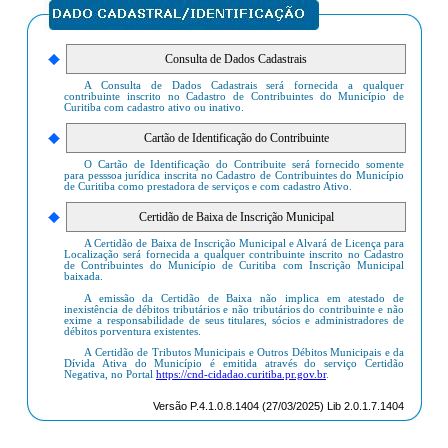
A Consulta de Dados Cadastrais será fornecida a qualquer
contribuinte inscrito no Cadastro de Contribuintes do Município de
Curitiba com cadastro ativo ou inativo.
O Cartão de Identificação do Contribuite será fornecido somente
para pesssoa jurídica inscrita no Cadastro de Contribuintes do Município
de Curitiba como prestadora de serviços e com cadastro Ativo.
A Certidão de Baixa de Inscrição Municipal e Alvará de Licença para
Localização será fornecida a qualquer contribuinte inscrito no Cadastro
de Contribuintes do Município de Curitiba com Inscrição Municipal
baixada.
A emissão da Certidão de Baixa não implica em atestado de
inexistência de débitos tributários e não tributários do contribuinte e não
exime a responsabilidade de seus titulares, sócios e administradores de
débitos porventura existentes.
A Certidão de Tributos Municipais e Outros Débitos Municipais e da
Dívida Ativa do Município é emitida através do serviço Certidão
Negativa, no Portal
https://cnd-cidadao.curitiba.pr.gov.br
.
Versão P.4.1.0.8.1404 (27/03/2025) Lib 2.0.1.7.1404